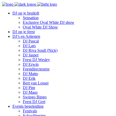
DJ op je bruiloft
Sensation
Exclusive Oval White DJ show
Oval White DJ Show
DJ op je feest
DJ’s en Artiesten
DJ Pascal
DJ Lars
DJ Riva Soull (Nick)
DJ Jasper
Feest DJ Wesley
DJ Erwin
Feestdirecteuren
DJ Matto
DJ Erik
Bert van Losser
DJ Pim
DJ Maus
Swingo Bingo
Feest DJ Gert
Events begeleiding
Festivals
Schoolfeesten