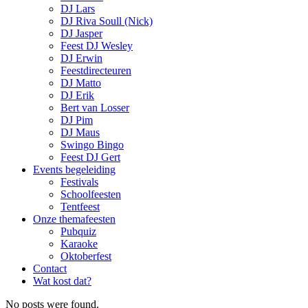
DJ Lars
DJ Riva Soull (Nick)
DJ Jasper
Feest DJ Wesley
DJ Erwin
Feestdirecteuren
DJ Matto
DJ Erik
Bert van Losser
DJ Pim
DJ Maus
Swingo Bingo
Feest DJ Gert
Events begeleiding
Festivals
Schoolfeesten
Tentfeest
Onze themafeesten
Pubquiz
Karaoke
Oktoberfest
Contact
Wat kost dat?
No posts were found.