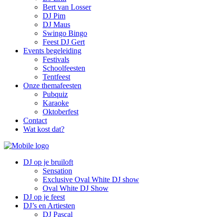
Bert van Losser
DJ Pim
DJ Maus
Swingo Bingo
Feest DJ Gert
Events begeleiding
Festivals
Schoolfeesten
Tentfeest
Onze themafeesten
Pubquiz
Karaoke
Oktoberfest
Contact
Wat kost dat?
DJ op je bruiloft
Sensation
Exclusive Oval White DJ show
Oval White DJ Show
DJ op je feest
DJ’s en Artiesten
DJ Pascal