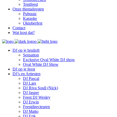
Tentfeest
Onze themafeesten
Pubquiz
Karaoke
Oktoberfest
Contact
Wat kost dat?
DJ op je bruiloft
Sensation
Exclusive Oval White DJ show
Oval White DJ Show
DJ op je feest
DJ’s en Artiesten
DJ Pascal
DJ Lars
DJ Riva Soull (Nick)
DJ Jasper
Feest DJ Wesley
DJ Erwin
Feestdirecteuren
DJ Matto
DJ Erik